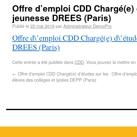
Offre d’emploi CDD Chargé(e) 
jeunesse DREES (Paris)
Publié le
25 mai 2019
par
Administrateur DemoPro
Offre d\’emploi CDD Chargé(e) d\’étude
DREES (Paris)
Cette entrée a été publiée dans
CDD
. Vous pouvez la mettre en
←
Offre d’emploi CDD Chargé(e) d’études sur les
Offre d’empl
élèves des collèges et lycées DEPP (Paris)