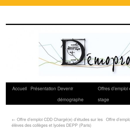
Accueil
Présentation
Devenir
Offres d’emploi 
démographe
stage
←
Offre d’emploi CDD Chargé(e) d’études sur les
Offre d’empl
élèves des collèges et lycées DEPP (Paris)