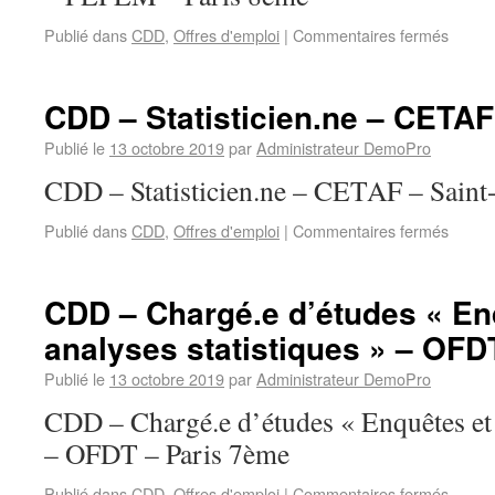
Publié dans
CDD
,
Offres d'emploi
|
Commentaires fermés
CDD – Statisticien.ne – CETAF
Publié le
13 octobre 2019
par
Administrateur DemoPro
CDD – Statisticien.ne – CETAF – Saint
Publié dans
CDD
,
Offres d'emploi
|
Commentaires fermés
CDD – Chargé.e d’études « En
analyses statistiques » – OFD
Publié le
13 octobre 2019
par
Administrateur DemoPro
CDD – Chargé.e d’études « Enquêtes et a
– OFDT – Paris 7ème
Publié dans
CDD
,
Offres d'emploi
|
Commentaires fermés