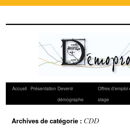
Accueil
Présentation
Devenir
Offres d’emploi 
démographe
stage
CDD
Archives de catégorie :