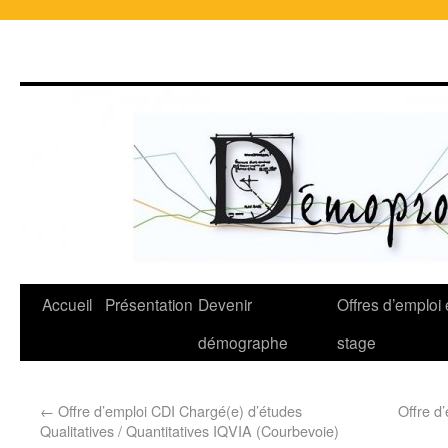
Accueil
Présentation
Devenir
Offres d’emploi 
démographe
stage
←
Offre d’emploi CDI Chargé(e) d’études
Offre d
Qualitatives / Quantitatives IQVIA (Courbevoie)